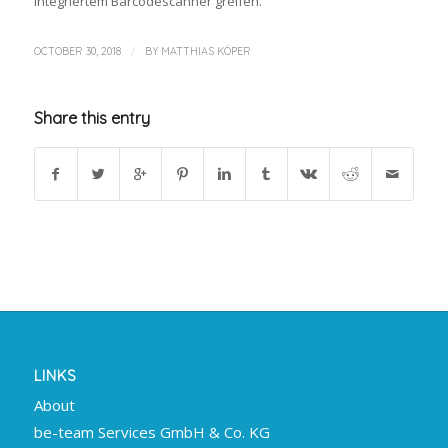
integriertem Barcodescanner greifen.
/
OCTOBER 30, 2018
BY
MATTHIAS KÖPER
Share this entry
LINKS
About
be-team Services GmbH & Co. KG