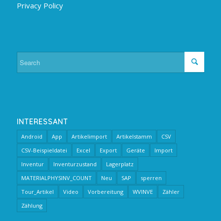
Privacy Policy
INTERESSANT
Android
App
Artikelimport
Artikelstamm
CSV
CSV-Beispieldatei
Excel
Export
Geräte
Import
Inventur
Inventurzustand
Lagerplatz
MATERIALPHYSINV_COUNT
Neu
SAP
sperren
Tour_Artikel
Video
Vorbereitung
WVINVE
Zähler
Zählung